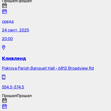
Прошел
Прошел
среда
24 сент. 2025
20:00
Кливленд
Pokrova Parish Banquet Hall
·
6812 Broadview Rd
$
54.5
-
$
74.5
Прошел
Прошел