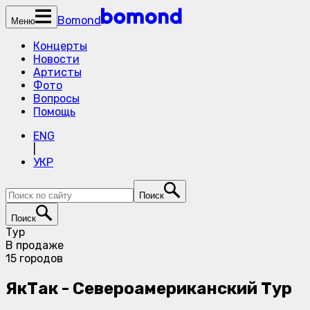
Bomond
Меню
Концерты
Новости
Артисты
Фото
Вопросы
Помощь
ENG
|
УКР
Поиск
Поиск
Тур
В продаже
15 городов
ЯкТак - Североамериканский Тур